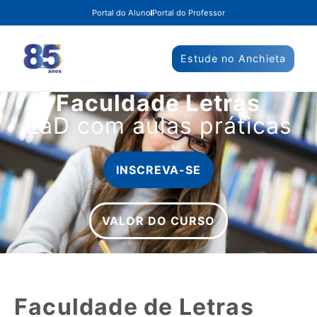
Portal do Aluno
Portal do Professor
Estude no Anchieta
Faculdade Letras
EaD com aulas práticas
INSCREVA-SE
VALOR DO CURSO
Faculdade de Letras