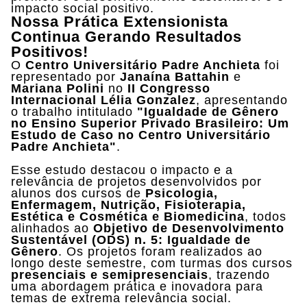
impacto social positivo.
Nossa Prática Extensionista
Continua Gerando Resultados
Positivos!
O
Centro Universitário Padre Anchieta
foi
representado por
Janaína Battahin
e
Mariana Polini
no
II Congresso
Internacional Lélia Gonzalez
, apresentando
o trabalho intitulado
"Igualdade de Gênero
no Ensino Superior Privado Brasileiro: Um
Estudo de Caso no Centro Universitário
Padre Anchieta"
.
Esse estudo destacou o impacto e a
relevância de projetos desenvolvidos por
alunos dos cursos de
Psicologia,
Enfermagem, Nutrição, Fisioterapia,
Estética e Cosmética e Biomedicina
, todos
alinhados ao
Objetivo de Desenvolvimento
Sustentável (ODS) n. 5: Igualdade de
Gênero
. Os projetos foram realizados ao
longo deste semestre, com turmas dos cursos
presenciais e semipresenciais
, trazendo
uma abordagem prática e inovadora para
temas de extrema relevância social.