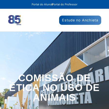
Portal do Aluno
Portal do Professor
Estude no Anchieta
COMISSÃO DE
ÉTICA NO USO DE
ANIMAIS