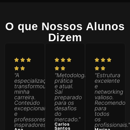
O que Nossos Alunos
Dizem
"A
"Metodologia
"Estrutura
especialização
prática
excelente
transformou
e atual.
e
minha
Saí
networking
carreira.
preparado
valioso.
Conteúdo
para os
Recomendo
excepcional
desafios
para
e
do
todos
professores
mercado."
os
inspiradores."
profissionais.
Carlos
Santos
Ana
Marina