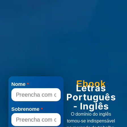
Ebook
Nome
Letras
Português
- Inglês
Sobrenome
O domínio do inglês
tornou-se indispensável