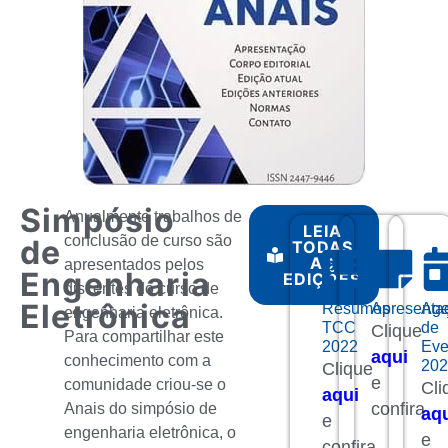
Simpósio
Anualmente trabalhos de
LEIA
conclusão de curso são
de
TODAS
AS
apresentados pelos
Engenharia
EDIÇÕES
discentes do curso de
Eletrônica
Resumos
Apresenta
Ag
engenharia eletrônica.
TCC
de
Clique
Para compartilhar este
2022
Eve
aqui
conhecimento com a
202
Clique
e
comunidade criou-se o
Cli
aqui
confira.
Anais do simpósio de
aq
e
engenharia eletrônica, o
e
confira.