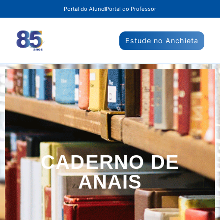
Portal do Aluno
Portal do Professor
Estude no Anchieta
CADERNO DE
ANAIS