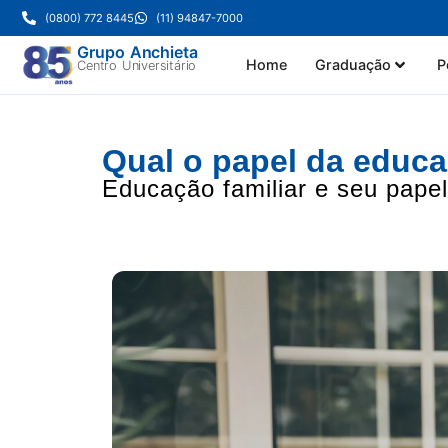
(0800) 772 8445
(11) 94847-7000
Grupo Anchieta
Home
Graduação
P
Centro Universitário
Qual o papel da educa
Educação familiar e seu papel