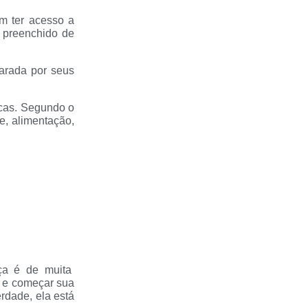
am ter acesso a
 preenchido de
parada por seus
icas. Segundo o
de, alimentação,
nça é de muita
a e começar sua
erdade, ela está