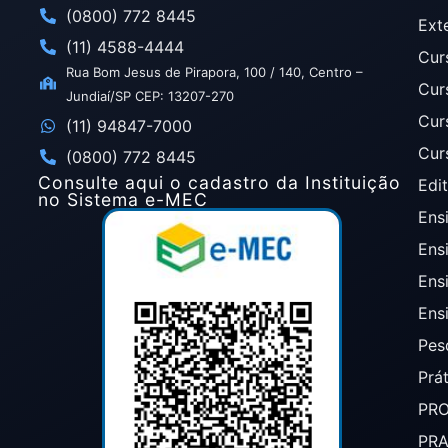
(0800) 772 8445
Ext
(11) 4588-4444
Cur
Rua Bom Jesus de Pirapora, 100 / 140, Centro –
Cur
Jundiaí/SP CEP: 13207-270
Cur
(11) 94847-7000
Cur
(0800) 772 8445
Consulte aqui o cadastro da Instituição
Edit
no Sistema e-MEC
Ensi
Ens
Ens
Ens
Pes
Prá
PR
PR