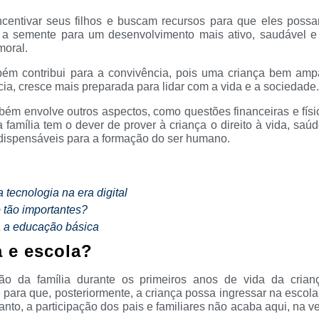
ncentivar seus filhos e buscam recursos para que eles poss
a semente para um desenvolvimento mais ativo, saudável e
moral.
mbém contribui para a convivência, pois uma criança bem am
ia, cresce mais preparada para lidar com a vida e a sociedade.
ambém envolve outros aspectos, como questões financeiras e fís
a família tem o dever de prover à criança o direito à vida, saú
ndispensáveis para a formação do ser humano.
 tecnologia na era digital
o tão importantes?
a a educação básica
a e escola?
ção da família durante os primeiros anos de vida da cria
 para que, posteriormente, a criança possa ingressar na escol
nto, a participação dos pais e familiares não acaba aqui, na v