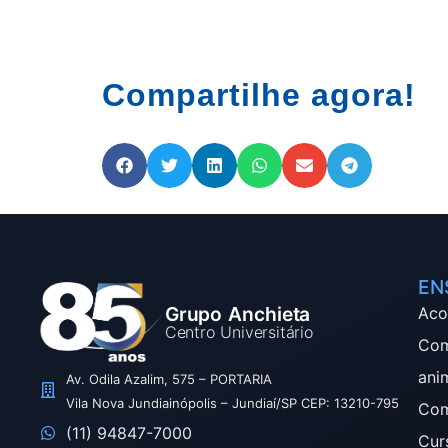
Compartilhe agora!
EN
Grupo Anchieta
Aco
Centro Universitário
Com
ani
Av. Odila Azalim, 575 – PORTARIA
Vila Nova Jundiainópolis – Jundiaí/SP CEP: 13210-795
Com
(11) 94847-7000
Cur