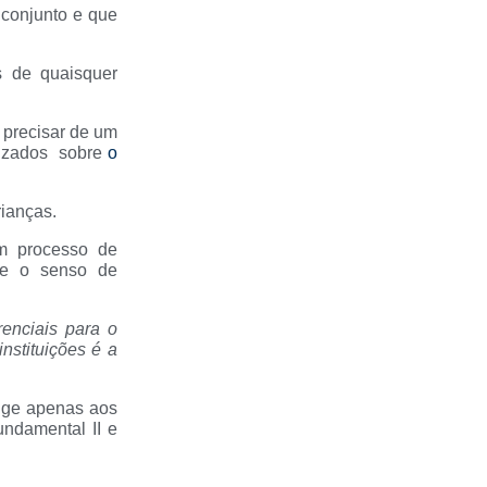
 conjunto e que
s de quaisquer
 precisar de um
lizados sobre
o
ianças.
um processo de
de o senso de
renciais para o
nstituições é a
inge apenas aos
undamental II e