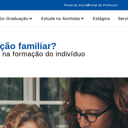
Portal do Aluno
Portal do Professor
ós-Graduação
Estude no Anchieta
Estágios
Serv
ção familiar?
 na formação do indivíduo