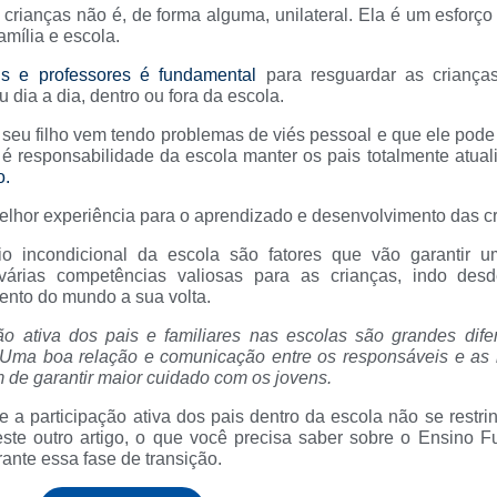
rianças não é, de forma alguma, unilateral. Ela é um esforço
mília e escola.
is e professores é fundamental
para resguardar as criança
dia a dia, dentro ou fora da escola.
e seu filho vem tendo problemas de viés pessoal e que ele pode
 responsabilidade da escola manter os pais totalmente atua
o.
lhor experiência para o aprendizado e desenvolvimento das cr
 incondicional da escola são fatores que vão garantir 
árias competências valiosas para as crianças, indo des
mento do mundo a sua volta.
ão ativa dos pais e familiares nas escolas são grandes dife
Uma boa relação e comunicação entre os responsáveis e as i
 de garantir maior cuidado com os jovens.
 a participação ativa dos pais dentro da escola não se restr
este outro artigo, o que você precisa saber sobre o Ensino F
ante essa fase de transição.