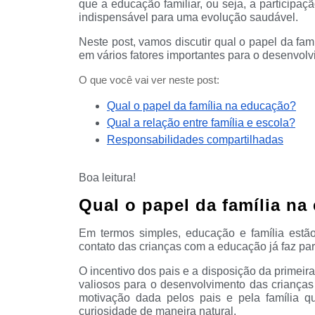
que a educação familiar, ou seja, a participa
indispensável para uma evolução saudável.
Neste post, vamos discutir qual o papel da fa
em vários fatores importantes para o desenvolv
O que você vai ver neste post:
Qual o papel da família na educação?
Qual a relação entre família e escola?
Responsabilidades compartilhadas
Boa leitura!
Qual o papel da família n
Em termos simples, educação e família estã
contato das crianças com a educação já faz par
O incentivo dos pais e a disposição da primei
valiosos para o desenvolvimento das crianças
motivação dada pelos pais e pela família q
curiosidade de maneira natural.