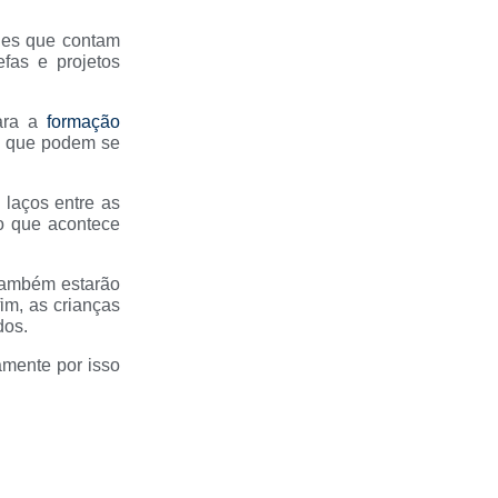
les que contam
fas e projetos
ara a
formação
s, que podem se
 laços entre as
 o que acontece
 também estarão
im, as crianças
dos.
amente por isso