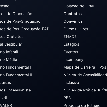
ensão
Colação de Grau
sos de Graduação
Contratos
sos de Pós-Graduação
Convênios
sos de Pós-Graduação EAD
Cursos Livres
sos Gratuitos
ENADE
al Vestibular
Estágios
no Infantil
Eventos
ino Médio
Incompany
ino Fundamental I
Mapa de Carreira – Pó
ino Fundamental II
Núcleo de Acessibilida
quisas
Inclusiva
tica Extensionista
Núcleo de Prática Juríd
OUNI
PEA
AVALER
Proposta de Estágio