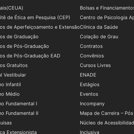
ais(CEUA)
Bolsas e Financiamento
tê de Ética em Pesquisa (CEP)
Centro de Psicologia A
os de Aperfeiçoamento e Extensão
Clínica da Saúde
os de Graduação
Colação de Grau
os de Pós-Graduação
Contratos
os de Pós-Graduação EAD
Convênios
os Gratuitos
Cursos Livres
al Vestibular
ENADE
o Infantil
Estágios
no Médio
Eventos
no Fundamental I
Incompany
no Fundamental II
Mapa de Carreira – Pó
uisas
Núcleo de Acessibilida
ica Extensionista
Inclusiva