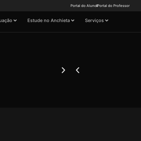
Portal do Aluno
Portal do Professor
uação
Estude no Anchieta
Serviços