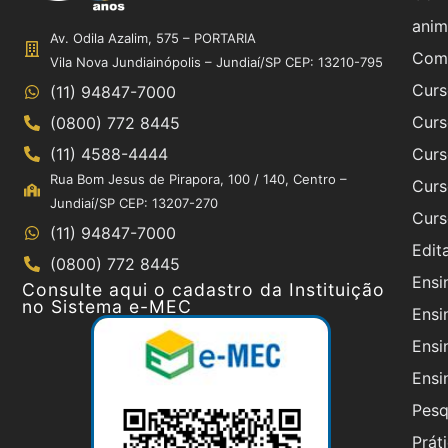
anim
Av. Odila Azalim, 575 – PORTARIA
Comi
Vila Nova Jundiainópolis – Jundiaí/SP CEP: 13210-795
Curs
(11) 94847-7000
Curs
(0800) 772 8445
(11) 4588-4444
Curs
Rua Bom Jesus de Pirapora, 100 / 140, Centro –
Curs
Jundiaí/SP CEP: 13207-270
Curs
(11) 94847-7000
Edit
(0800) 772 8445
Ensin
Consulte aqui o cadastro da Instituição
no Sistema e-MEC
Ensi
Ensi
Ensi
Pesq
Prát