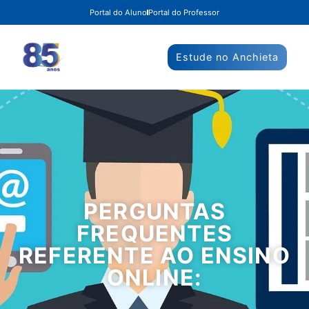
Portal do Aluno
Portal do Professor
Estude no Anchieta
PERGUNTAS
FREQUENTES
REFERENTE AO ENSINO
ONLINE: