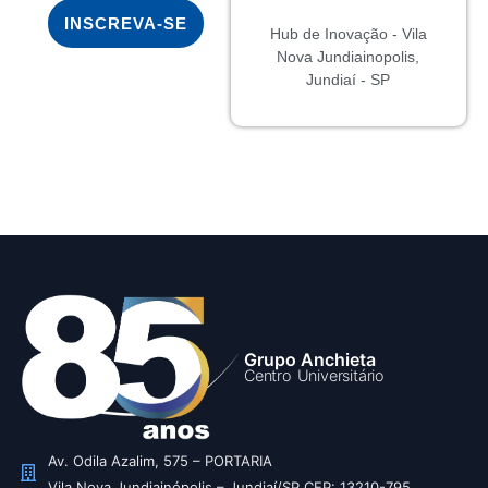
INSCREVA-SE
Hub de Inovação - Vila
Nova Jundiainopolis,
Jundiaí - SP
Grupo Anchieta
Centro Universitário
Av. Odila Azalim, 575 – PORTARIA
Vila Nova Jundiainópolis – Jundiaí/SP CEP: 13210-795