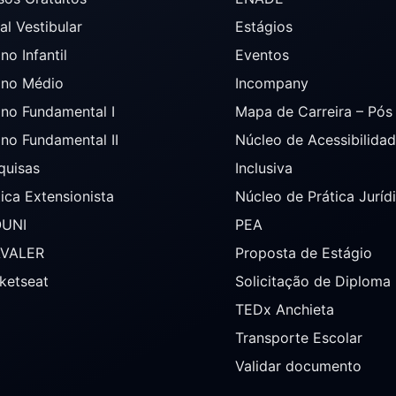
al Vestibular
Estágios
no Infantil
Eventos
ino Médio
Incompany
ino Fundamental I
Mapa de Carreira – Pó
ino Fundamental II
Núcleo de Acessibilida
quisas
Inclusiva
tica Extensionista
Núcleo de Prática Juríd
OUNI
PEA
AVALER
Proposta de Estágio
ketseat
Solicitação de Diploma
TEDx Anchieta
Transporte Escolar
Validar documento