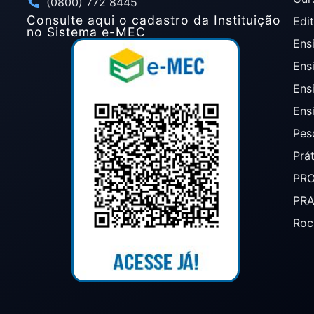
(0800) 772 8445
Consulte aqui o cadastro da Instituição
Edit
no Sistema e-MEC
Ensi
Ens
Ens
Ens
Pes
Prá
PR
PR
Roc