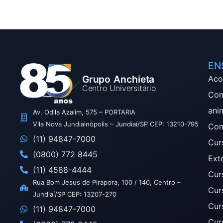
EN
Grupo Anchieta
Aco
Centro Universitário
Com
ani
Av. Odila Azalim, 575 – PORTARIA
Vila Nova Jundiainópolis – Jundiaí/SP CEP: 13210-795
Com
(11) 94847-7000
Cur
(0800) 772 8445
Ext
(11) 4588-4444
Cur
Rua Bom Jesus de Pirapora, 100 / 140, Centro –
Cur
Jundiaí/SP CEP: 13207-270
Cur
(11) 94847-7000
Cur