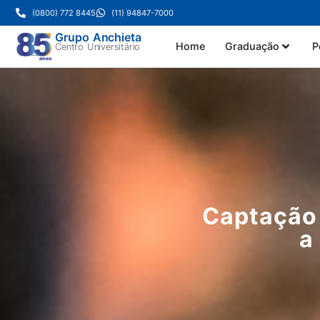
(0800) 772 8445
(11) 94847-7000
Grupo Anchieta
Home
Graduação
P
Centro Universitário
Captação 
a