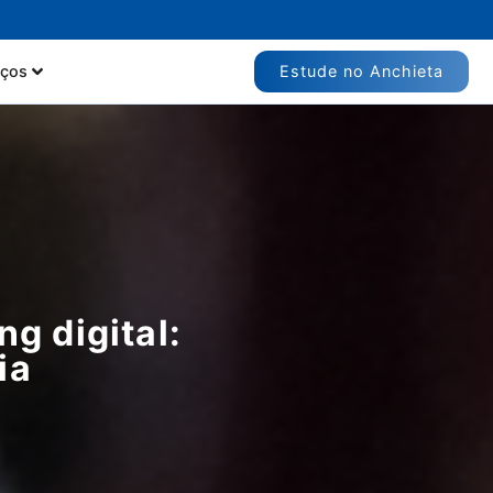
Estude no Anchieta
iços
g digital:
ia