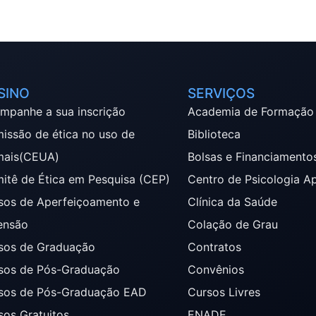
SINO
SERVIÇOS
mpanhe a sua inscrição
Academia de Formação
issão de ética no uso de
Biblioteca
mais(CEUA)
Bolsas e Financiamento
itê de Ética em Pesquisa (CEP)
Centro de Psicologia A
sos de Aperfeiçoamento e
Clínica da Saúde
ensão
Colação de Grau
sos de Graduação
Contratos
sos de Pós-Graduação
Convênios
sos de Pós-Graduação EAD
Cursos Livres
sos Gratuitos
ENADE