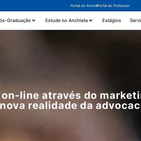
Portal do Aluno
Portal do Professor
ós-Graduação
Estude no Anchieta
Estágios
Serv
on-line através do marketin
 nova realidade da advocac