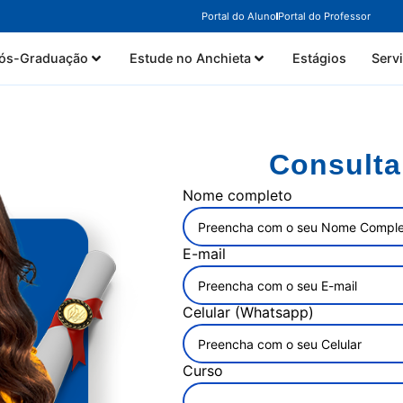
Portal do Aluno
Portal do Professor
ós-Graduação
Estude no Anchieta
Estágios
Serv
Consulta
Nome completo
E-mail
Celular (Whatsapp)
Curso