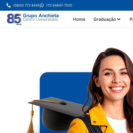
(0800) 772 8445
(11) 94847-7000
Grupo Anchieta
Home
Graduação
P
Centro Universitário