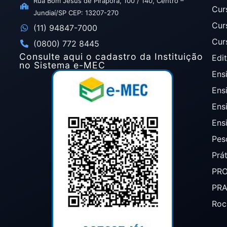
Rua Bom Jesus de Pirapora, 100 / 140, Centro –
Cur
Jundiaí/SP CEP: 13207-270
Cur
(11) 94847-7000
Cur
(0800) 772 8445
Consulte aqui o cadastro da Instituição
Edit
no Sistema e-MEC
Ensi
Ens
Ens
Ens
Pes
Prá
PR
PR
Roc