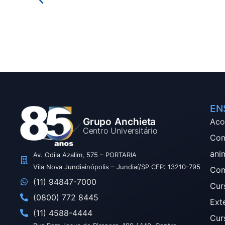
EN
Grupo Anchieta
Aco
Centro Universitário
Com
ani
Av. Odila Azalim, 575 – PORTARIA
Vila Nova Jundiainópolis – Jundiaí/SP CEP: 13210-795
Com
(11) 94847-7000
Cur
(0800) 772 8445
Ext
(11) 4588-4444
Cur