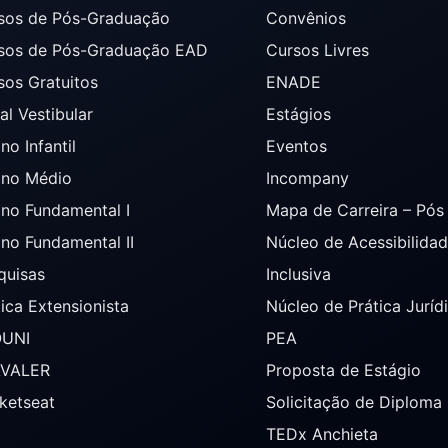
sos de Pós-Graduação
Convênios
sos de Pós-Graduação EAD
Cursos Livres
sos Gratuitos
ENADE
al Vestibular
Estágios
no Infantil
Eventos
ino Médio
Incompany
ino Fundamental I
Mapa de Carreira – Pó
ino Fundamental II
Núcleo de Acessibilida
quisas
Inclusiva
tica Extensionista
Núcleo de Prática Juríd
OUNI
PEA
AVALER
Proposta de Estágio
ketseat
Solicitação de Diploma
TEDx Anchieta