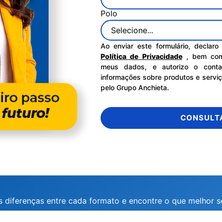
Polo
Ao enviar este formulário, declar
Política de Privacidade
, bem co
meus dados, e autorizo o conta
informações sobre produtos e servi
pelo Grupo Anchieta.
CONSULT
s diferenças entre cada formato e encontre o que melhor se