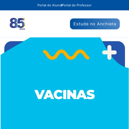
Portal do Aluno
Portal do Professor
Estude no Anchieta