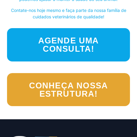
Contate-nos hoje mesmo e faça parte da nossa família de
cuidados veterinários de qualidade!
AGENDE UMA
CONSULTA!
CONHEÇA NOSSA
ESTRUTURA!