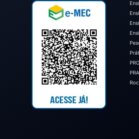
Ensi
Ens
Ens
Ens
Pes
Prá
PR
PR
Roc