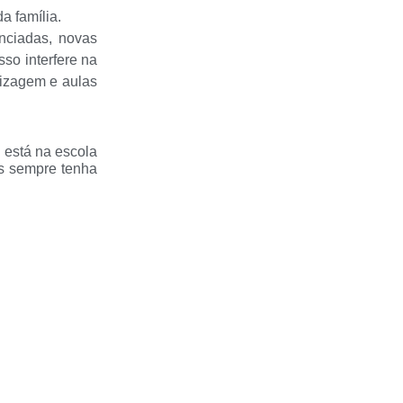
a família.
enciadas, novas
sso interfere na
dizagem e aulas
 está na escola
as sempre tenha