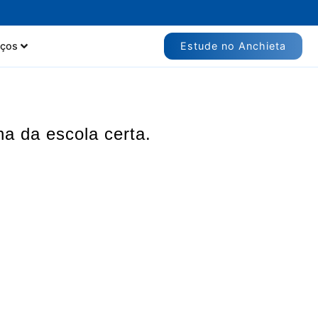
Estude no Anchieta
iços
ha da escola certa.