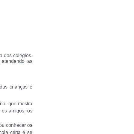
a dos colégios.
a atendendo as
das crianças e
inal que mostra
, os amigos, os
ou conhecer os
cola certa é se