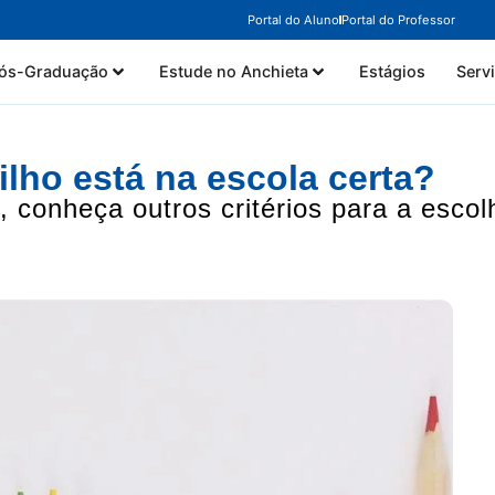
Portal do Aluno
Portal do Professor
ós-Graduação
Estude no Anchieta
Estágios
Serv
ilho está na escola certa?
, conheça outros critérios para a escol