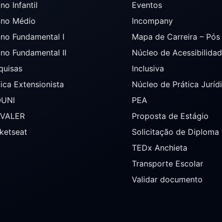
no Infantil
Eventos
ino Médio
Incompany
ino Fundamental I
Mapa de Carreira – Pó
ino Fundamental II
Núcleo de Acessibilida
quisas
Inclusiva
tica Extensionista
Núcleo de Prática Juríd
OUNI
PEA
AVALER
Proposta de Estágio
ketseat
Solicitação de Diploma
TEDx Anchieta
Transporte Escolar
Validar documento