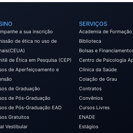
SINO
SERVIÇOS
mpanhe a sua inscrição
Academia de Formação
issão de ética no uso de
Biblioteca
mais(CEUA)
Bolsas e Financiamento
itê de Ética em Pesquisa (CEP)
Centro de Psicologia A
sos de Aperfeiçoamento e
Clínica da Saúde
ensão
Colação de Grau
sos de Graduação
Contratos
sos de Pós-Graduação
Convênios
sos de Pós-Graduação EAD
Cursos Livres
sos Gratuitos
ENADE
al Vestibular
Estágios