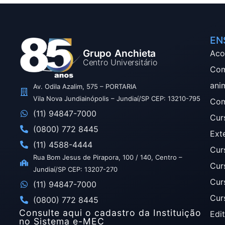
EN
Grupo Anchieta
Aco
Centro Universitário
Com
ani
Av. Odila Azalim, 575 – PORTARIA
Vila Nova Jundiainópolis – Jundiaí/SP CEP: 13210-795
Com
(11) 94847-7000
Cur
(0800) 772 8445
Ext
(11) 4588-4444
Cur
Rua Bom Jesus de Pirapora, 100 / 140, Centro –
Cur
Jundiaí/SP CEP: 13207-270
Cur
(11) 94847-7000
Cur
(0800) 772 8445
Consulte aqui o cadastro da Instituição
Edit
no Sistema e-MEC