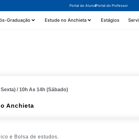
Portal do Aluno
Portal do Professor
ós-Graduação
Estude no Anchieta
Estágios
Serv
Sexta) / 10h As 14h (sábado)
o Anchieta
ico e Bolsa de estudos.