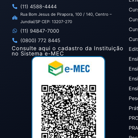
(11) 4588-4444
Cur
Rua Bom Jesus de Pirapora, 100 / 140, Centro –
Cur
Jundiaí/SP CEP: 13207-270
Cur
(11) 94847-7000
Cur
(0800) 772 8445
Consulte aqui o cadastro da Instituição
Edit
no Sistema e-MEC
Ensi
Ens
Ens
Ens
Pes
Prá
PR
PR
Roc