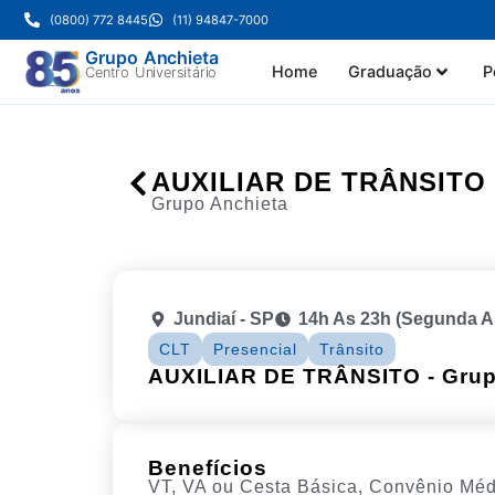
(0800) 772 8445
(11) 94847-7000
Grupo Anchieta
Home
Graduação
P
Centro Universitário
AUXILIAR DE TRÂNSITO
Grupo Anchieta
Jundiaí - SP
14h As 23h (segunda A 
CLT
Presencial
Trânsito
AUXILIAR DE TRÂNSITO - Grup
Benefícios
VT, VA ou Cesta Básica, Convênio Méd