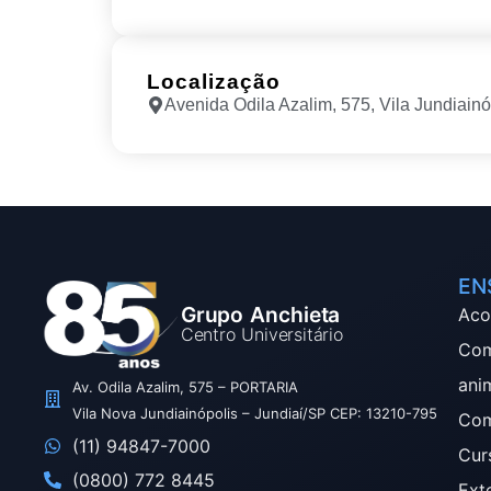
Localização
Avenida Odila Azalim, 575, Vila Jundiainó
EN
Grupo Anchieta
Aco
Centro Universitário
Com
ani
Av. Odila Azalim, 575 – PORTARIA
Vila Nova Jundiainópolis – Jundiaí/SP CEP: 13210-795
Com
(11) 94847-7000
Cur
(0800) 772 8445
Ext