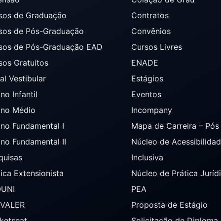
sos de Graduação
Contratos
sos de Pós-Graduação
Convênios
sos de Pós-Graduação EAD
Cursos Livres
sos Gratuitos
ENADE
al Vestibular
Estágios
no Infantil
Eventos
ino Médio
Incompany
ino Fundamental I
Mapa de Carreira – Pó
ino Fundamental II
Núcleo de Acessibilida
quisas
Inclusiva
tica Extensionista
Núcleo de Prática Juríd
OUNI
PEA
AVALER
Proposta de Estágio
ketseat
Solicitação de Diploma