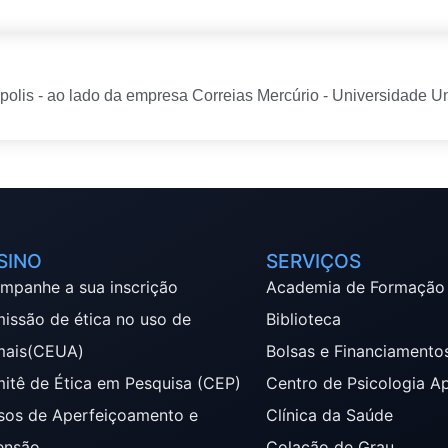
polis - ao lado da empresa Correias Mercúrio - Universidade Un
SINO
SERVIÇOS
mpanhe a sua inscrição
Academia de Formação
issão de ética no uso de
Biblioteca
mais(CEUA)
Bolsas e Financiamento
itê de Ética em Pesquisa (CEP)
Centro de Psicologia A
sos de Aperfeiçoamento e
Clínica da Saúde
ensão
Colação de Grau