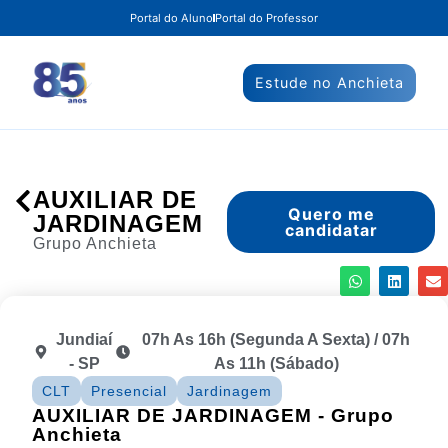
Portal do Aluno
Portal do Professor
Estude no Anchieta
AUXILIAR DE
Quero me
JARDINAGEM
candidatar
Grupo Anchieta
Jundiaí
07h As 16h (segunda A Sexta) / 07h
- SP
As 11h (sábado)
CLT
Presencial
Jardinagem
AUXILIAR DE JARDINAGEM - Grupo
Anchieta