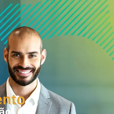
nto
ção