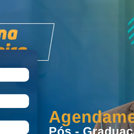
Agendame
Pós - Gradua