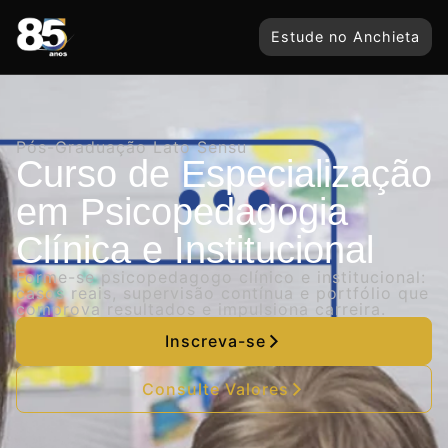
Estude no Anchieta
Pós-Graduação Lato Sensu
Curso de Especialização
em Psicopedagogia
Clínica e Institucional
Forme-se psicopedagogo clínico e institucional:
casos reais, supervisão contínua e portfólio que
comprova resultados e impulsiona carreira.
Inscreva-se
Consulte Valores