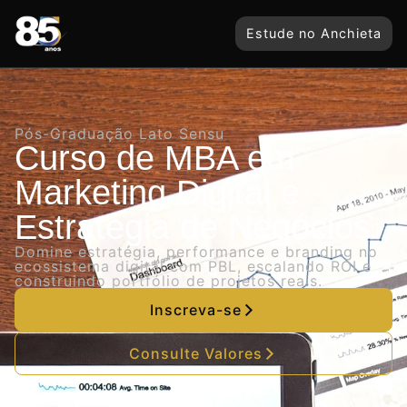
Estude no Anchieta
Pós-Graduação Lato Sensu
Curso de MBA em
Marketing Digital e
Estratégia de Negócios
Domine estratégia, performance e branding no
ecossistema digital com PBL, escalando ROI e
construindo portfólio de projetos reais.
Inscreva-se
Consulte Valores