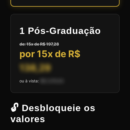
1 Pós-Graduação
de: 15x de R$ 197,28
por 15x de R$
138,29
ou à vista:
R$ 2.074,50
🔓 Desbloqueie os
valores