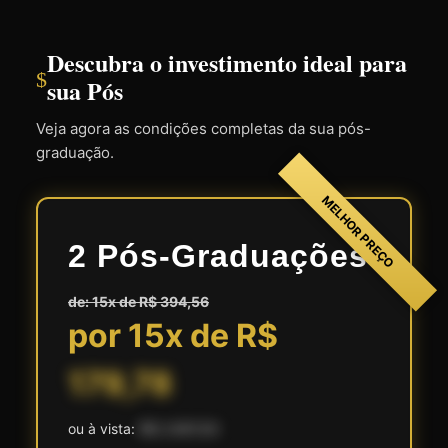
Descubra o investimento ideal para
$
sua Pós
Veja agora as condições completas da sua pós-
graduação.
MELHOR PREÇO
2 Pós-Graduações
de: 15x de R$ 394,56
por 15x de R$
179,78
ou à vista:
R$ 2.697,00