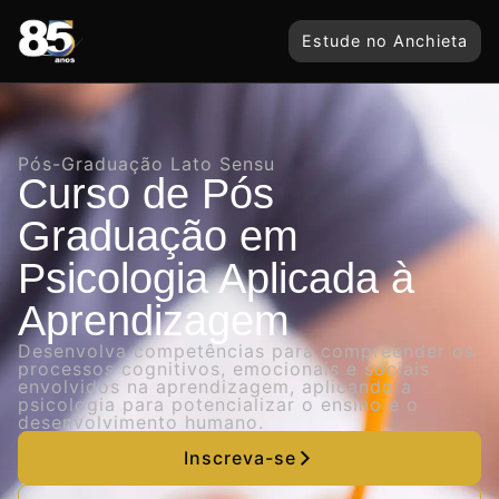
Estude no Anchieta
Pós-Graduação Lato Sensu
Curso de Pós
Graduação em
Psicologia Aplicada à
Aprendizagem
Desenvolva competências para compreender os
processos cognitivos, emocionais e sociais
envolvidos na aprendizagem, aplicando a
psicologia para potencializar o ensino e o
desenvolvimento humano.
Inscreva-se