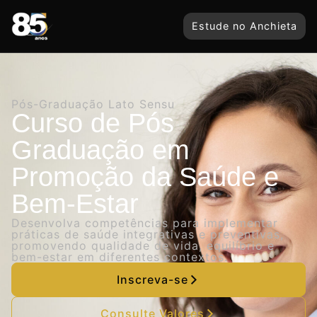
Estude no Anchieta
Pós-Graduação Lato Sensu
Curso de Pós
Graduação em
Promoção da Saúde e
Bem-Estar
Desenvolva competências para implementar
práticas de saúde integrativas e preventivas,
promovendo qualidade de vida, equilíbrio e
bem-estar em diferentes contextos.
Inscreva-se
Consulte Valores