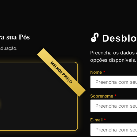
ra sua Pós
🔓 Desblo
aduação.
Preencha os dados a
opções disponíveis.
MELHOR PREÇO
Nome
*
Sobrenome
*
E-mail
*