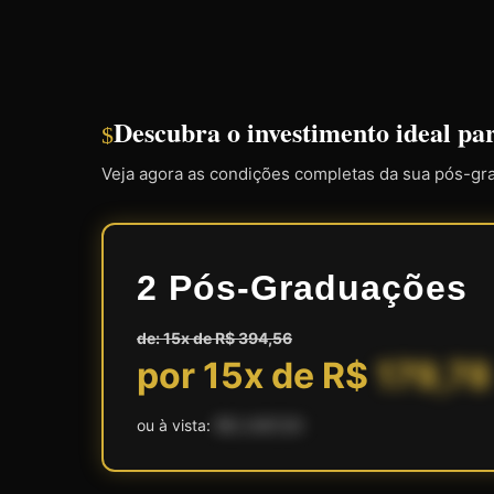
Descubra o investimento ideal pa
$
Veja agora as condições completas da sua pós-gr
2 Pós-Graduações
de: 15x de R$ 394,56
por 15x de R$
179,78
ou à vista:
R$ 2.697,00