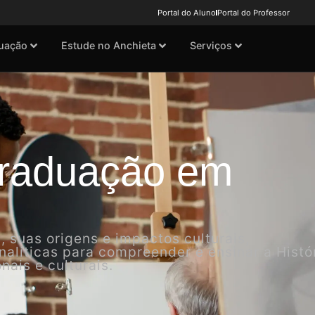
Portal do Aluno
Portal do Professor
uação
Estude no Anchieta
Serviços
Graduação em
 suas origens e impactos culturais,
alíticas para compreender e ensinar a Histó
ais e culturais.