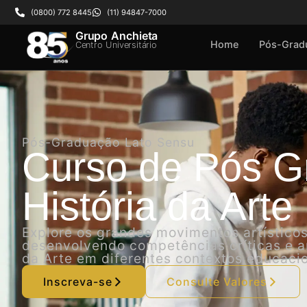
(0800) 772 8445
(11) 94847-7000
Grupo Anchieta
Home
Pós-Grad
Centro Universitário
Pós-Graduação Lato Sensu
Curso de Pós 
História da Arte
Explore os grandes movimentos artísticos,
desenvolvendo competências críticas e an
da Arte em diferentes contextos educacion
Inscreva-se
Consulte Valores