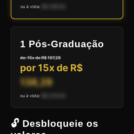
ou à vista:
R$ 2.697,00
1 Pós-Graduação
de: 15x de R$ 197,28
por 15x de R$
138,29
ou à vista:
R$ 2.074,50
🔓 Desbloqueie os