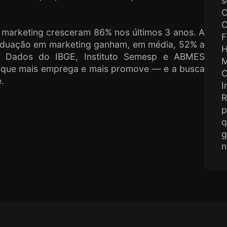
s
C
C
 marketing cresceram 86% nos últimos 3 anos. A
F
raduação em marketing ganham, em média, 52% a
. Dados do IBGE, Instituto Semesp e ABMES
M
s que mais emprega e mais promove — e a busca
C
.
I
R
p
q
g
n