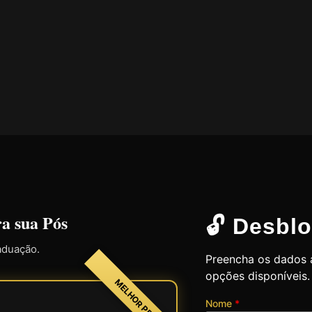
ra sua Pós
🔓 Desblo
aduação.
Preencha os dados a
opções disponíveis.
MELHOR PREÇO
Nome
*