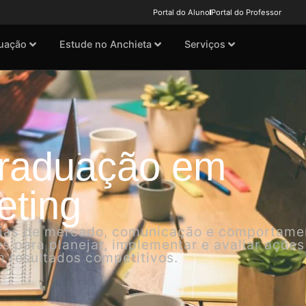
Portal do Aluno
Portal do Professor
uação
Estude no Anchieta
Serviços
Graduação em
eting
gias de mercado, comunicação e comportame
 para planejar, implementar e avaliar ações
 resultados competitivos.