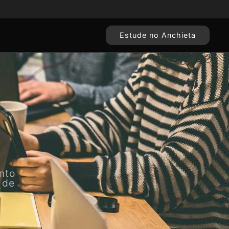
Estude no Anchieta
nto
 de