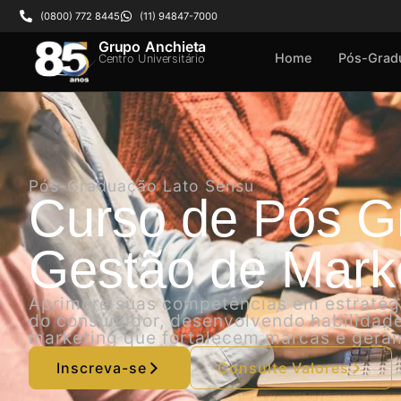
(0800) 772 8445
(11) 94847-7000
Grupo Anchieta
Home
Pós-Grad
Centro Universitário
Pós-Graduação Lato Sensu
Curso de Pós 
Gestão de Mark
Aprimore suas competências em estraté
do consumidor, desenvolvendo habilidades
marketing que fortalecem marcas e geram
Inscreva-se
Consulte Valores