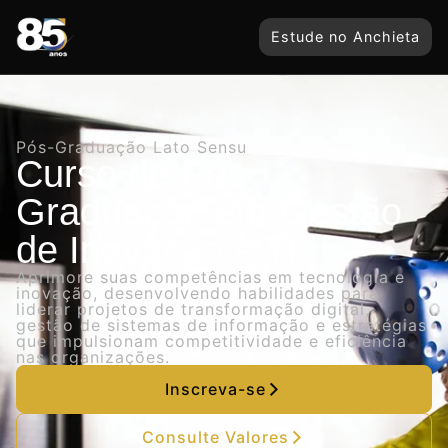
Estude no Anchieta
Pós-Graduação Lato Sensu
Curso de Pós
Graduação em Gestão
de Inovação e TI
Aprimore suas competências em tecnologia e
inovação, desenvolvendo habilidades para
liderar projetos de transformação digital,
gestão de sistemas de informação e estratégias
que impulsionam competitividade e eficiência
nas organizações.
Inscreva-se
Consulte Valores