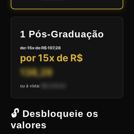
1 Pós-Graduação
de: 15x de R$ 197,28
por 15x de R$
138,29
ou à vista:
R$ 2.074,50
🔓 Desbloqueie os
valores