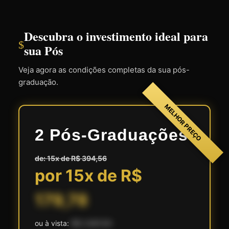
Descubra o investimento ideal para
$
sua Pós
Veja agora as condições completas da sua pós-
graduação.
MELHOR PREÇO
2 Pós-Graduações
de: 15x de R$ 394,56
por 15x de R$
179,78
ou à vista:
R$ 2.697,00