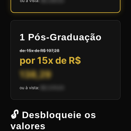
ou à vista:
R$ 2.697,00
1 Pós-Graduação
de: 15x de R$ 197,28
por 15x de R$
138,29
ou à vista:
R$ 2.074,50
🔓 Desbloqueie os
valores