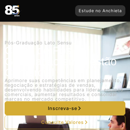
Estude no Anchieta
Pós-Graduação Lato Sensu
Curso de Pós
Graduação em Gestão
Comercial
Aprimore suas competências em planejamento,
negociação e estratégias de vendas,
desenvolvendo habilidades para liderar equipes
comerciais, aumentar resultados e consolidar
marcas no mercado competitivo.
Inscreva-se
Consulte Valores