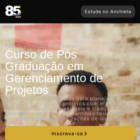
Estude no Anchieta
Pós-Graduação Lato Sensu
Curso de Pós
Graduação em
Gerenciamento de
Projetos
Desenvolva competências para planejar,
executar e monitorar projetos com eficiência,
utilizando metodologias ágeis e tradicionais,
otimizando recursos e garantindo resultados
estratégicos para organizações de diversos
setores.
Inscreva-se