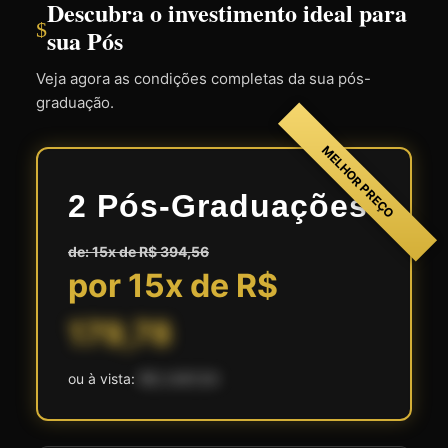
Descubra o investimento ideal para
$
sua Pós
Veja agora as condições completas da sua pós-
graduação.
MELHOR PREÇO
2 Pós-Graduações
de: 15x de R$ 394,56
por 15x de R$
179,78
ou à vista:
R$ 2.697,00