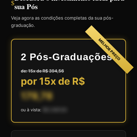
$
sua Pós
Veja agora as condições completas da sua pós-
graduação.
MELHOR PREÇO
2 Pós-Graduações
de: 15x de R$ 394,56
por 15x de R$
179,78
ou à vista:
R$ 2.697,00