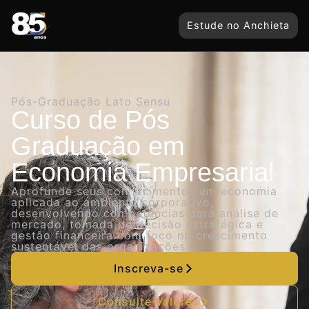
Estude no Anchieta
Pós-Graduação Lato Sensu
Curso de Pós
Graduação em
Economia Empresarial
Aprofunde seus conhecimentos em economia
aplicada ao ambiente corporativo,
desenvolvendo competências para análise de
mercado, tomada de decisão estratégica e
gestão financeira com foco no crescimento
sustentável das organizações.
Inscreva-se
Consulte Valores