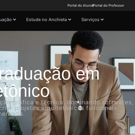
Portal do Aluno
Portal do Professor
uação
Estude no Anchieta
Serviços
Graduação em
tônico
ção gráfica e técnica, dominando softwares,
iar projetos arquitetônicos funcionais,
mercado.