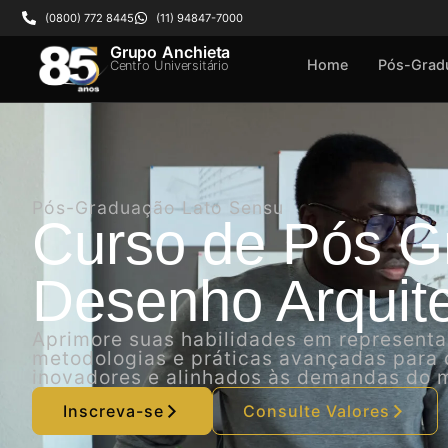
(0800) 772 8445
(11) 94847-7000
Grupo Anchieta
Home
Pós-Grad
Centro Universitário
Pós-Graduação Lato Sensu
Curso de Pós 
Desenho Arquite
Aprimore suas habilidades em representa
metodologias e práticas avançadas para cr
inovadores e alinhados às demandas do 
Inscreva-se
Consulte Valores