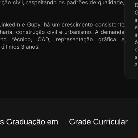
ção civil, respeitando os padrões de qualidade,
D
G
i
inkedIn e Gupy, há um crescimento consistente
e
nharia, construção civil e urbanismo. A demanda
i
nho técnico, CAD, representação gráfica e
ó
últimos 3 anos.
c
s
a
Pós Graduação em
Grade Curricular