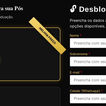
ra sua Pós
🔓 Desblo
aduação.
Preencha os dados a
opções disponíveis.
MELHOR PREÇO
Nome
*
Sobrenome
*
E-mail
*
Celular (Whatsapp)
*