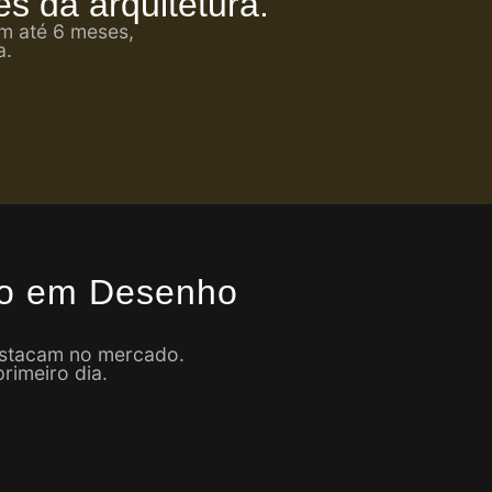
s da arquitetura.
em até 6 meses,
a.
ão em Desenho
destacam no mercado.
rimeiro dia.