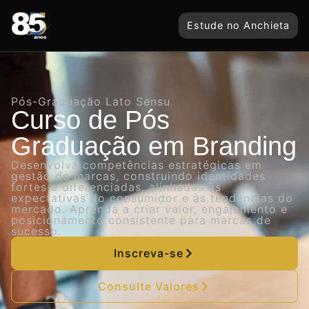
Estude no Anchieta
Pós-Graduação Lato Sensu
Curso de Pós
Graduação em Branding
Desenvolva competências estratégicas em
gestão de marcas, construindo identidades
fortes e diferenciadas, alinhadas às
expectativas do consumidor e às tendências do
mercado. Aprenda a criar valor, engajamento e
posicionamento consistente para marcas de
sucesso.
Inscreva-se
Consulte Valores