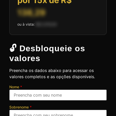
por 15x de R$
138,29
ou à vista:
R$ 2.074,50
🔓 Desbloqueie os
valores
Preencha os dados abaixo para acessar os
valores completos e as opções disponíveis.
Nome
*
Sobrenome
*