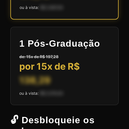
ou à vista:
R$ 2.697,00
1 Pós-Graduação
de: 15x de R$ 197,28
por 15x de R$
138,29
ou à vista:
R$ 2.074,50
🔓 Desbloqueie os