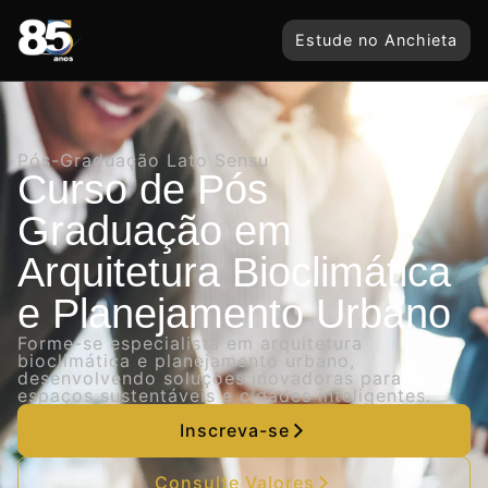
Estude no Anchieta
Pós-Graduação Lato Sensu
Curso de Pós
Graduação em
Arquitetura Bioclimática
e Planejamento Urbano
Forme-se especialista em arquitetura
bioclimática e planejamento urbano,
desenvolvendo soluções inovadoras para
espaços sustentáveis e cidades inteligentes.
Inscreva-se
Consulte Valores