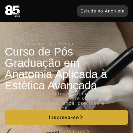
Estude no Anchieta
Pós-Graduação Lato Sensu
Curso de Pós
Graduação em
Anatomia Aplicada à
Estética Avançada
Domine os fundamentos anatômicos aplicados à
estética avançada e aprimore sua prática
profissional com segurança, precisão e
resultados de excelência.
Inscreva-se
Consulte Valores