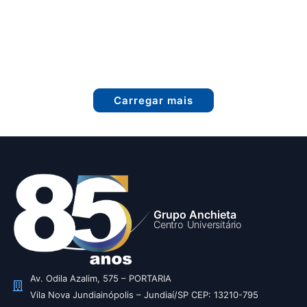
Carregar mais
Grupo Anchieta
Centro Universitário
Av. Odila Azalim, 575 – PORTARIA
Vila Nova Jundiainópolis – Jundiaí/SP CEP: 13210-795