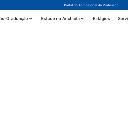
Portal do Aluno
Portal do Professor
ós-Graduação
Estude no Anchieta
Estágios
Serv