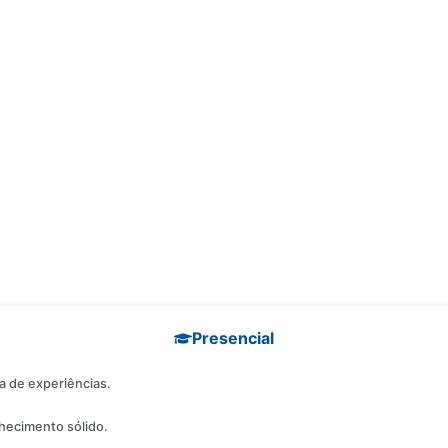
s diferenças entre cada formato e encontre o que melhor se
Presencial
a de experiências.
hecimento sólido.