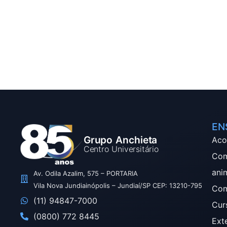
EN
Grupo Anchieta
Aco
Centro Universitário
Com
ani
Av. Odila Azalim, 575 – PORTARIA
Vila Nova Jundiainópolis – Jundiaí/SP CEP: 13210-795
Com
(11) 94847-7000
Cur
(0800) 772 8445
Ext