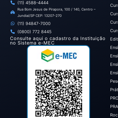
(11) 4588-4444
Cur
Rua Bom Jesus de Pirapora, 100 / 140, Centro –
Cur
Jundiaí/SP CEP: 13207-270
Cur
(11) 94847-7000
Cur
(0800) 772 8445
Consulte aqui o cadastro da Instituição
Edit
no Sistema e-MEC
Ensi
Ens
Ens
Ens
Pes
Prá
PR
PR
Roc