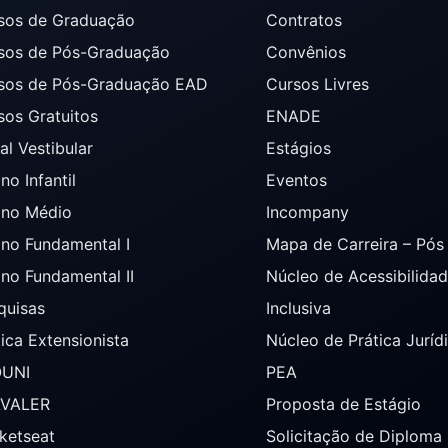
sos de Graduação
Contratos
sos de Pós-Graduação
Convênios
sos de Pós-Graduação EAD
Cursos Livres
sos Gratuitos
ENADE
al Vestibular
Estágios
no Infantil
Eventos
ino Médio
Incompany
ino Fundamental I
Mapa de Carreira – Pó
ino Fundamental II
Núcleo de Acessibilida
quisas
Inclusiva
tica Extensionista
Núcleo de Prática Juríd
OUNI
PEA
AVALER
Proposta de Estágio
ketseat
Solicitação de Diploma