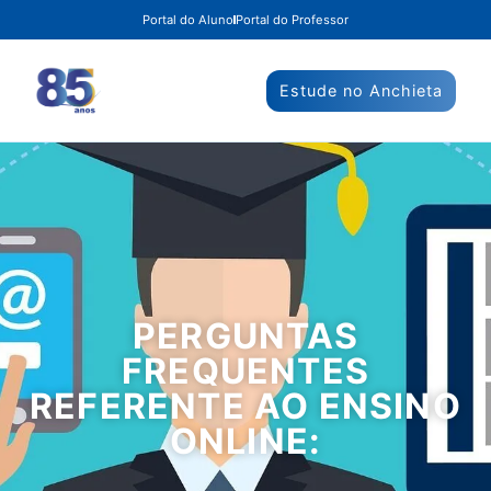
Portal do Aluno
Portal do Professor
Estude no Anchieta
PERGUNTAS
FREQUENTES
REFERENTE AO ENSINO
ONLINE: