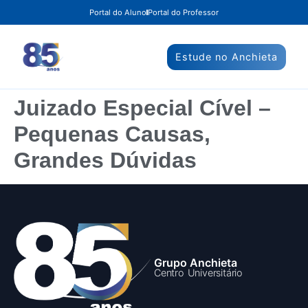
Portal do Aluno
Portal do Professor
Estude no Anchieta
Juizado Especial Cível –
Pequenas Causas,
Grandes Dúvidas
Grupo Anchieta
Centro Universitário