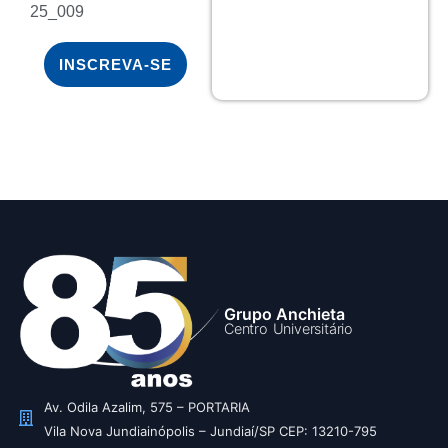
25_009
INSCREVA-SE
Grupo Anchieta
Centro Universitário
Av. Odila Azalim, 575 – PORTARIA
Vila Nova Jundiainópolis – Jundiaí/SP CEP: 13210-795