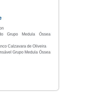
e
on
 do Grupo Medula Óssea
anco Calzavara de Oliveira
onsável Grupo Medula Óssea