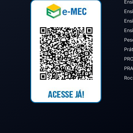
Ensi
Ens
Ens
Ens
Pes
Prá
PR
PR
Roc