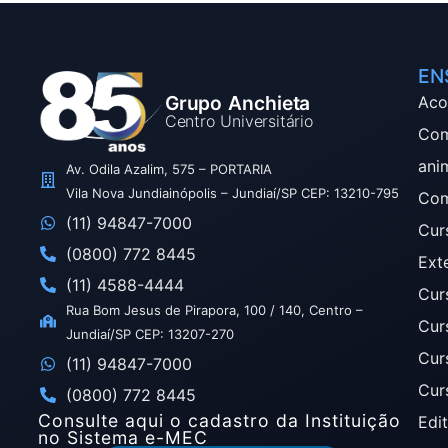
EN
Grupo Anchieta
Aco
Centro Universitário
Com
ani
Av. Odila Azalim, 575 – PORTARIA
Vila Nova Jundiainópolis – Jundiaí/SP CEP: 13210-795
Com
(11) 94847-7000
Cur
(0800) 772 8445
Ext
(11) 4588-4444
Cur
Rua Bom Jesus de Pirapora, 100 / 140, Centro –
Cur
Jundiaí/SP CEP: 13207-270
Cur
(11) 94847-7000
Cur
(0800) 772 8445
Consulte aqui o cadastro da Instituição
Edit
no Sistema e-MEC