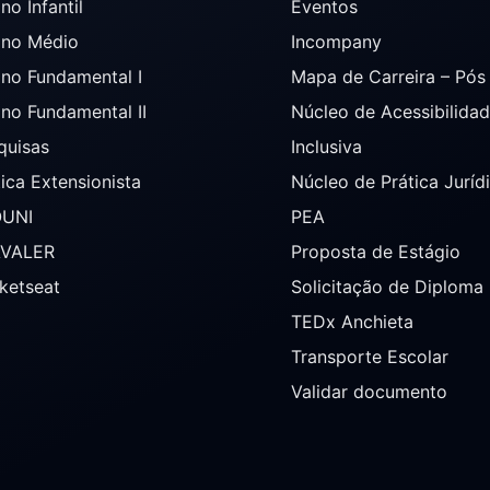
no Infantil
Eventos
ino Médio
Incompany
ino Fundamental I
Mapa de Carreira – Pó
ino Fundamental II
Núcleo de Acessibilida
quisas
Inclusiva
tica Extensionista
Núcleo de Prática Juríd
OUNI
PEA
AVALER
Proposta de Estágio
ketseat
Solicitação de Diploma
TEDx Anchieta
Transporte Escolar
Validar documento