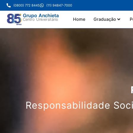
(0800) 772 8445
(11) 94847-7000
Grupo Anchieta
Home
Graduação
P
Centro Universitário
Responsabilidade Soci