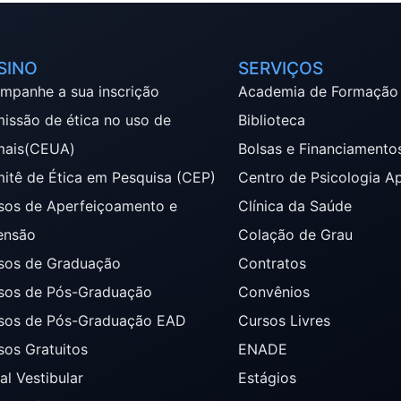
SINO
SERVIÇOS
mpanhe a sua inscrição
Academia de Formação
issão de ética no uso de
Biblioteca
mais(CEUA)
Bolsas e Financiamento
itê de Ética em Pesquisa (CEP)
Centro de Psicologia A
sos de Aperfeiçoamento e
Clínica da Saúde
ensão
Colação de Grau
sos de Graduação
Contratos
sos de Pós-Graduação
Convênios
sos de Pós-Graduação EAD
Cursos Livres
sos Gratuitos
ENADE
al Vestibular
Estágios