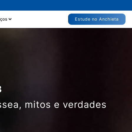
Estude no Anchieta
iços
3
ssea, mitos e verdades