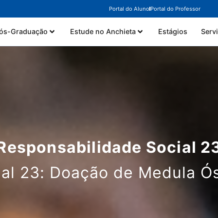
Portal do Aluno
Portal do Professor
ós-Graduação
Estude no Anchieta
Estágios
Serv
Responsabilidade Social 2
al 23: Doação de Medula Ó