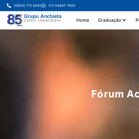
(0800) 772 8445
(11) 94847-7000
Grupo Anchieta
Home
Graduação
P
Centro Universitário
Fórum Ac