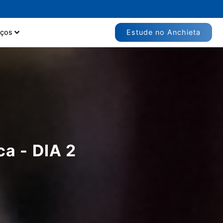
Estude no Anchieta
iços
a - DIA 2