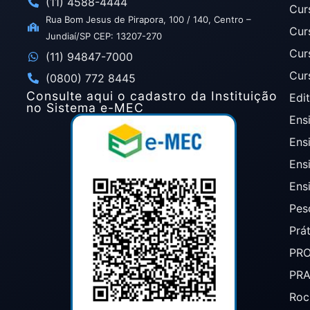
(11) 4588-4444
Cur
Rua Bom Jesus de Pirapora, 100 / 140, Centro –
Cur
Jundiaí/SP CEP: 13207-270
Cur
(11) 94847-7000
Cur
(0800) 772 8445
Consulte aqui o cadastro da Instituição
Edit
no Sistema e-MEC
Ensi
Ens
Ens
Ens
Pes
Prá
PR
PR
Roc