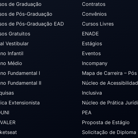
sos de Graduação
Contratos
sos de Pós-Graduação
Convênios
sos de Pós-Graduação EAD
Cursos Livres
sos Gratuitos
ENADE
al Vestibular
Estágios
no Infantil
Eventos
ino Médio
Incompany
ino Fundamental I
Mapa de Carreira – Pó
ino Fundamental II
Núcleo de Acessibilida
quisas
Inclusiva
tica Extensionista
Núcleo de Prática Juríd
OUNI
PEA
AVALER
Proposta de Estágio
ketseat
Solicitação de Diploma