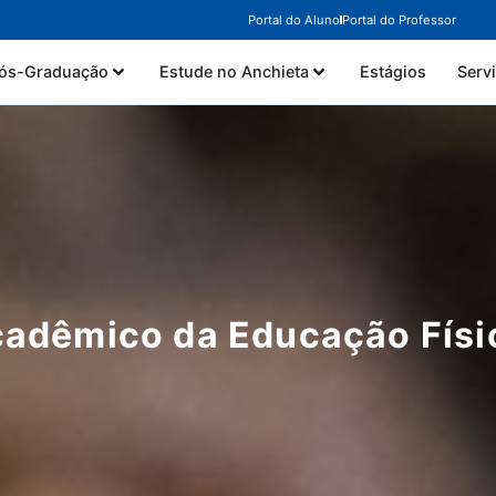
Portal do Aluno
Portal do Professor
ós-Graduação
Estude no Anchieta
Estágios
Serv
adêmico da Educação Físic