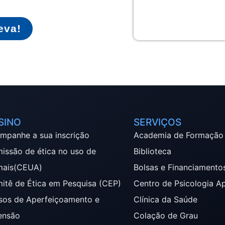
eva!
SINO
SERVIÇOS
mpanhe a sua inscrição
Academia de Formação
issão de ética no uso de
Biblioteca
mais(CEUA)
Bolsas e Financiamento
itê de Ética em Pesquisa (CEP)
Centro de Psicologia A
sos de Aperfeiçoamento e
Clínica da Saúde
ensão
Colação de Grau