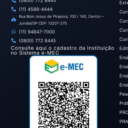
(0800) 772 8445
Ext
(11) 4588-4444
Cur
Rua Bom Jesus de Pirapora, 100 / 140, Centro –
Cur
Jundiaí/SP CEP: 13207-270
Cur
(11) 94847-7000
Cur
(0800) 772 8445
Consulte aqui o cadastro da Instituição
Edit
no Sistema e-MEC
Ensi
Ens
Ens
Ens
Pes
Prá
PR
PR