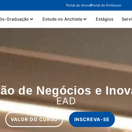
Portal do Aluno
Portal do Professor
ós-Graduação
Estude no Anchieta
Estágios
Serv
ão de Negócios e Ino
EAD
VALOR DO CURSO
INSCREVA-SE