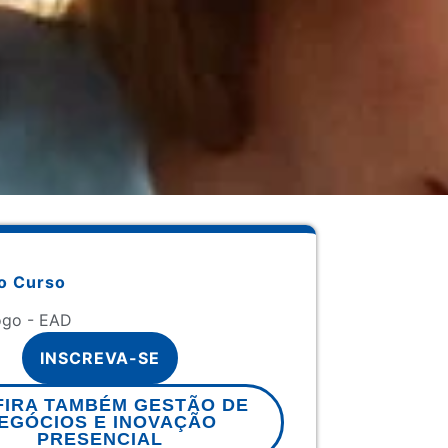
o Curso
ogo - EAD
INSCREVA-SE
IRA TAMBÉM GESTÃO DE
EGÓCIOS E INOVAÇÃO
PRESENCIAL