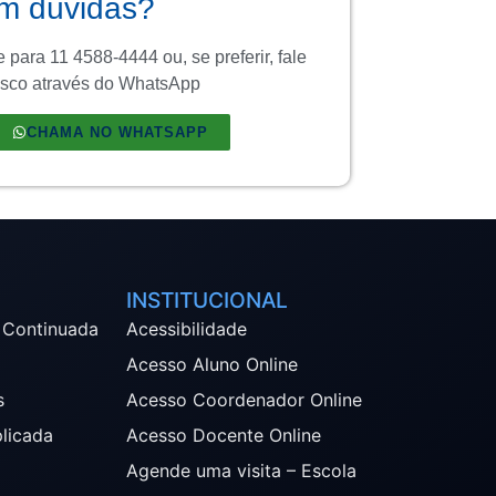
m dúvidas?
 para 11 4588-4444 ou, se preferir, fale
sco através do WhatsApp
CHAMA NO WHATSAPP
INSTITUCIONAL
 Continuada
Acessibilidade
Acesso Aluno Online
s
Acesso Coordenador Online
plicada
Acesso Docente Online
Agende uma visita – Escola