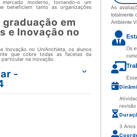
o mercado moderno, tornando-o um
ue beneficiem tanto as organizações
As avaliaç
totalmente 
a graduação em
Ambiente Vi
s e Inovação no
Est
Os e
 Inovação no UniAnchieta, os alunos
ente que cobre todas as facetas da
curs
particular na inovação.
Tra
ar -
Esse
4
Dinâmi
Ativida
revisão
Duraç
3 Anos
Coord