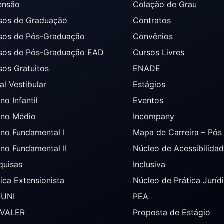
ensão
Colação de Grau
sos de Graduação
Contratos
sos de Pós-Graduação
Convênios
sos de Pós-Graduação EAD
Cursos Livres
sos Gratuitos
ENADE
al Vestibular
Estágios
no Infantil
Eventos
ino Médio
Incompany
ino Fundamental I
Mapa de Carreira – Pó
ino Fundamental II
Núcleo de Acessibilida
quisas
Inclusiva
tica Extensionista
Núcleo de Prática Juríd
OUNI
PEA
AVALER
Proposta de Estágio