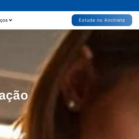
Estude no Anchieta
iços
vação