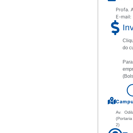
Profa. 
E-mail:
In
Cliq
do c
Para
empr
(Bols
Campus
Av. Odil
(Portaria
2)