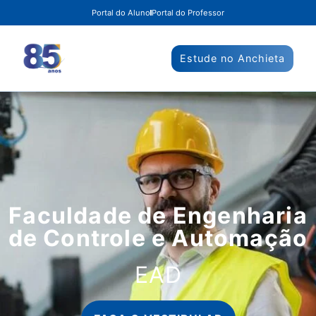
Portal do Aluno
Portal do Professor
Estude no Anchieta
Faculdade de Engenharia
de Controle e Automação
EAD