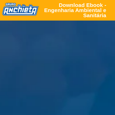
Download Ebook -
Engenharia Ambiental e
Sanitária