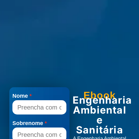
Ebook
Nome
Engenharia
Ambiental
e
Sobrenome
Sanitária
A Engenharia Ambiental