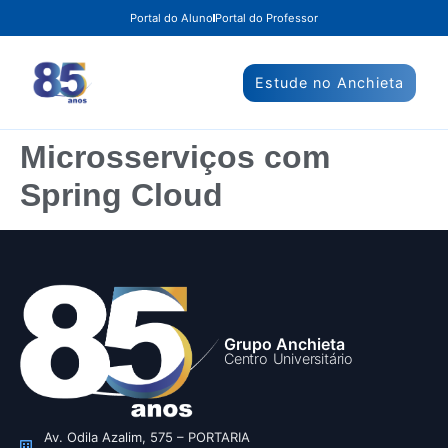
Portal do Aluno
Portal do Professor
Estude no Anchieta
Microsserviços com
Spring Cloud
Grupo Anchieta
Centro Universitário
Av. Odila Azalim, 575 – PORTARIA