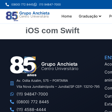
(0800) 772 8445
(11) 94847-7000
Grupo Anchieta
Home
Graduação
P
Centro Universitário
iOS com Swift
EN
Grupo Anchieta
Aco
Centro Universitário
Com
ani
Av. Odila Azalim, 575 – PORTARIA
Vila Nova Jundiainópolis – Jundiaí/SP CEP: 13210-795
Com
(11) 94847-7000
Cur
(0800) 772 8445
Ext
(11) 4588-4444
Cur