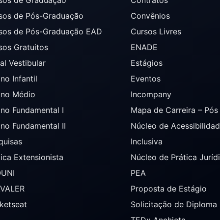
sos de Pós-Graduação
Convênios
sos de Pós-Graduação EAD
Cursos Livres
sos Gratuitos
ENADE
al Vestibular
Estágios
no Infantil
Eventos
ino Médio
Incompany
ino Fundamental I
Mapa de Carreira – Pó
ino Fundamental II
Núcleo de Acessibilida
quisas
Inclusiva
tica Extensionista
Núcleo de Prática Juríd
OUNI
PEA
AVALER
Proposta de Estágio
ketseat
Solicitação de Diploma
TEDx Anchieta