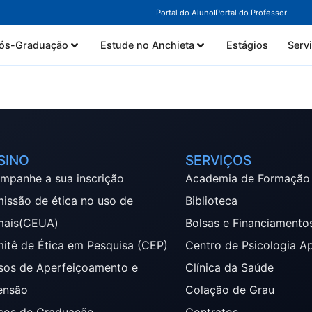
Portal do Aluno
Portal do Professor
ós-Graduação
Estude no Anchieta
Estágios
Serv
SINO
SERVIÇOS
mpanhe a sua inscrição
Academia de Formação
issão de ética no uso de
Biblioteca
mais(CEUA)
Bolsas e Financiamento
itê de Ética em Pesquisa (CEP)
Centro de Psicologia A
sos de Aperfeiçoamento e
Clínica da Saúde
ensão
Colação de Grau
sos de Graduação
Contratos