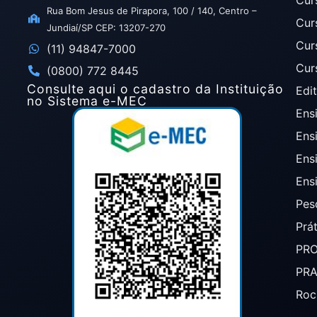
Rua Bom Jesus de Pirapora, 100 / 140, Centro –
Cur
Jundiaí/SP CEP: 13207-270
Cur
(11) 94847-7000
Cur
(0800) 772 8445
Consulte aqui o cadastro da Instituição
Edit
no Sistema e-MEC
Ensi
Ens
Ens
Ens
Pes
Prá
PR
PR
Roc