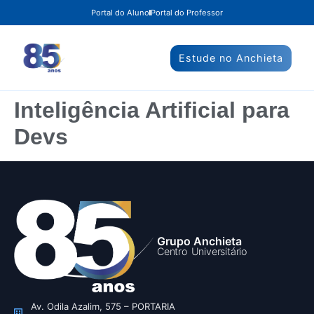
Portal do Aluno
Portal do Professor
Estude no Anchieta
Inteligência Artificial para
Devs
Grupo Anchieta
Centro Universitário
Av. Odila Azalim, 575 – PORTARIA