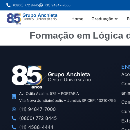
(0800) 772 8445
(11) 94847-7000
Grupo Anchieta
Home
Graduação
P
Centro Universitário
Formação em Lógica 
EN
Grupo Anchieta
Aco
Centro Universitário
Com
ani
Av. Odila Azalim, 575 – PORTARIA
Vila Nova Jundiainópolis – Jundiaí/SP CEP: 13210-795
Com
(11) 94847-7000
Cur
(0800) 772 8445
Ext
(11) 4588-4444
Cur