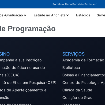
Portal do Aluno
Portal do Professor
ós-Graduação
Estude no Anchieta
Estágios
Serv
de Programação
SINO
SERVIÇOS
mpanhe a sua inscrição
Academia de Formação
issão de ética no uso de
Biblioteca
mais(CEUA)
Bolsas e Financiamento
itê de Ética em Pesquisa (CEP)
Centro de Psicologia A
sos de Aperfeiçoamento e
Clínica da Saúde
ensão
Colação de Grau
sos de Graduação
Contratos