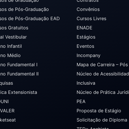
sos de Pós-Graduação
Convênios
sos de Pós-Graduação EAD
Cursos Livres
sos Gratuitos
ENADE
al Vestibular
Estágios
no Infantil
Eventos
ino Médio
Incompany
ino Fundamental I
Mapa de Carreira – Pó
ino Fundamental II
Núcleo de Acessibilida
quisas
Inclusiva
tica Extensionista
Núcleo de Prática Juríd
OUNI
PEA
AVALER
Proposta de Estágio
ketseat
Solicitação de Diploma
TEDx Anchieta