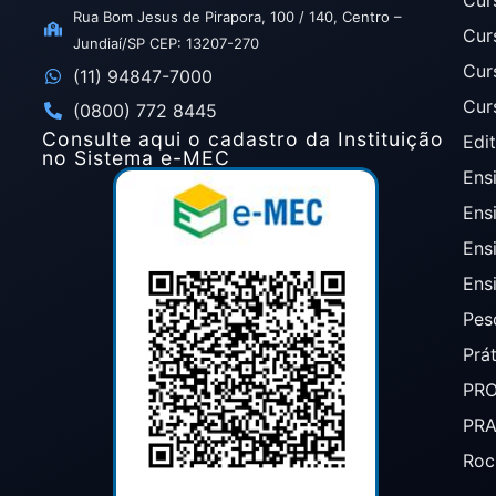
Rua Bom Jesus de Pirapora, 100 / 140, Centro –
Cur
Jundiaí/SP CEP: 13207-270
Cur
(11) 94847-7000
Cur
(0800) 772 8445
Consulte aqui o cadastro da Instituição
Edit
no Sistema e-MEC
Ensi
Ens
Ens
Ens
Pes
Prá
PR
PR
Roc