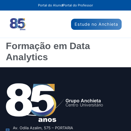
Portal do Aluno
Portal do Professor
Estude no Anchieta
Formação em Data
Analytics
Grupo Anchieta
Centro Universitário
Av. Odila Azalim, 575 – PORTARIA