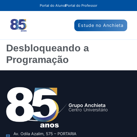
Portal do Aluno
Portal do Professor
Estude no Anchieta
Desbloqueando a
Programação
Grupo Anchieta
Centro Universitário
Av. Odila Azalim, 575 – PORTARIA